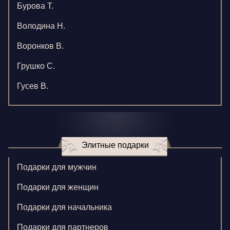
Бурова Т.
Володина Н.
Воронков В.
Грушко С.
Гусев В.
Зверева В.
Игнатенко К.
Элитные подарки
Кормилицына Е.
Корнилова В.
Подарки для мужчин
Ларионова С.
Подарки для женщин
Левушкина Н.
Подарки для начальника
Ненажный А.
Подарки для партнеров