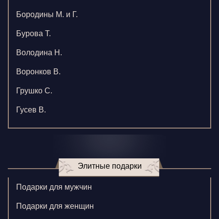
Бородины М. и Г.
Бурова Т.
Володина Н.
Воронков В.
Грушко С.
Гусев В.
Зверева В.
Игнатенко К.
Элитные подарки
Кормилицына Е.
Корнилова В.
Подарки для мужчин
Ларионова С.
Подарки для женщин