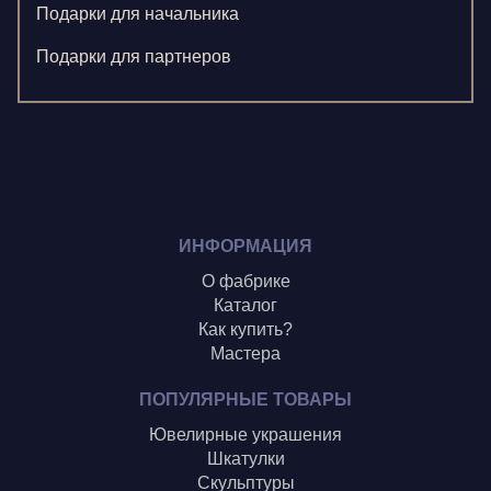
Левушкина Н.
Подарки для начальника
Ненажный А.
Подарки для партнеров
Олонцев О.
Пронина А.
Туренко В.
Шиголин А.
ИНФОРМАЦИЯ
О фабрике
Каталог
Как купить?
Мастера
ПОПУЛЯРНЫЕ ТОВАРЫ
Ювелирные украшения
Шкатулки
Скульптуры