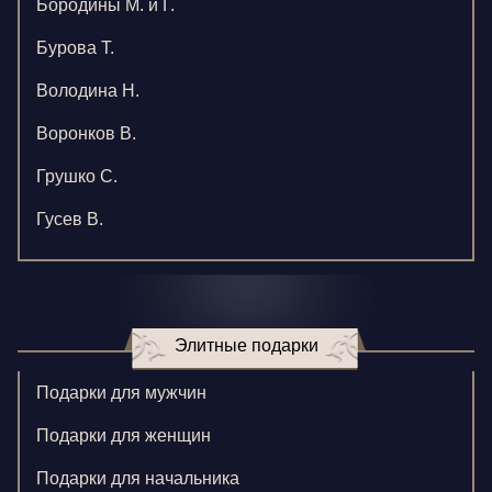
Бородины М. и Г.
Бурова Т.
Володина Н.
Воронков В.
Грушко С.
Гусев В.
Зверева В.
Игнатенко К.
Элитные подарки
Кормилицына Е.
Корнилова В.
Подарки для мужчин
Ларионова С.
Подарки для женщин
Левушкина Н.
Подарки для начальника