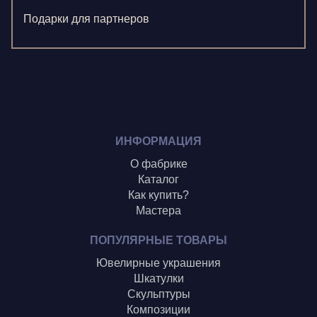
Ненажный А.
Подарки для партнеров
Олонцев О.
Пронина А.
Туренко В.
Шиголин А.
ИНФОРМАЦИЯ
О фабрике
Каталог
Как купить?
Мастера
ПОПУЛЯРНЫЕ ТОВАРЫ
Ювелирные украшения
Шкатулки
Скульптуры
Композиции