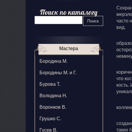
Сохран
Поиск по каталогу
мерзло
часто 
Поиск
вид.
образо
Мастера
осторо
немину
Бородина М.
коричн
Бородины М. и Г.
что ко
Бурова Т.
кость.
уникал
Володина Н.
Воронков В.
коллек
Грушко С.
создан
таких б
Гусев В.