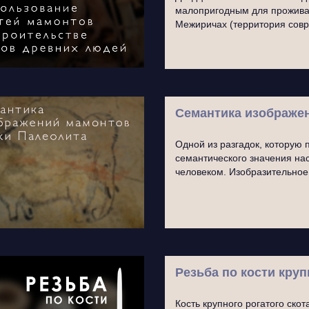
малопригодным для проживан
Межиричах (территория со
Семантика изображе
Одной из разгадок, которую
семантического значения н
человеком. Изобразительно
Резьба по кости кру
Кость крупного рогатого скот