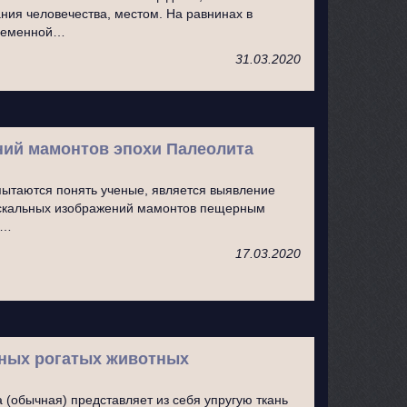
ия человечества, местом. На равнинах в
временной…
31.03.2020
ний мамонтов эпохи Палеолита
 пытаются понять ученые, является выявление
аскальных изображений мамонтов пещерным
е…
17.03.2020
пных рогатых животных
а (обычная) представляет из себя упругую ткань