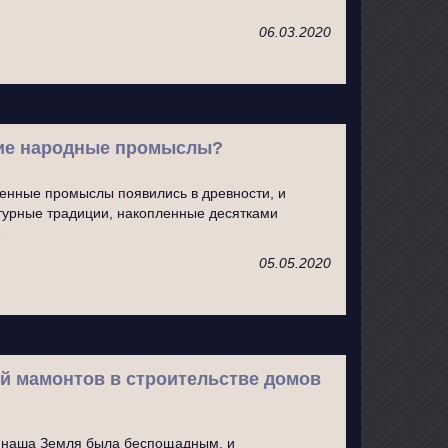
06.03.2020
кие народные промыслы?
енные промыслы появились в древности, и
турные традиции, накопленные десятками
…
05.05.2020
й мамонтов в строительстве домов
д наша Земля была беспощадным, и