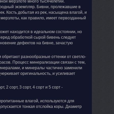
ной мерзлоте много тысячелетий.
иродный экземпляр. Бивни, пролежавшие в
к. Кость добытая из рек, насыщена влагой, и
из мерзлоты, как правило, имеет первозданный
ожет находится в идеальном состоянии, но
еред обработкой сырой бивень следует
кновение дефектов на бивне, зачастую
 обретают разнообразные оттенки от светло-
расов. Процесс минерализации связан с тем,
минералами, и минералы частично заменили
черкивает оригинальность, и усиливает
2 сорт, 3 сорт, 4 сорт и 5 сорт -
 пропитанные влагой, используются для
опускается тонкая отслойка коры. Диаметр