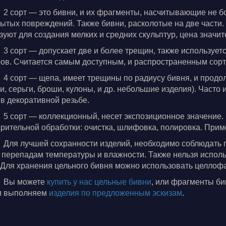
2 сорт — это бивни, и их фрагменты, насчитывающие не 
рытых повреждений. Также бивни, расколотые на две части. 
зуют для создания мелких и средних скульптур, цена значи
3 сорт — допускает две и более трещин, также использует
ов. Считается самым доступным, и распространенным сорто
4 сорт — щепа, имеет трещины по радиусу бивня, и продо
ки, серьги, броши, кулоны, и др. небольшие изделия). Част
 в декоративной резьбе.
5 сорт — коллекционный, несет экспозиционное значение
рительной обработки: очистка, шлифовка, полировка. Прим
Для лучшей сохранности изделий, необходимо соблюдать 
 перепадам температуры и влажности. Также нельзя испол
 Для хранения цельного бивня можно использовать целлоф
Вы можете
купить у нас цельные бивни
, или фрагменты би
 и выполняем
изделия по предложенным эскизам
.