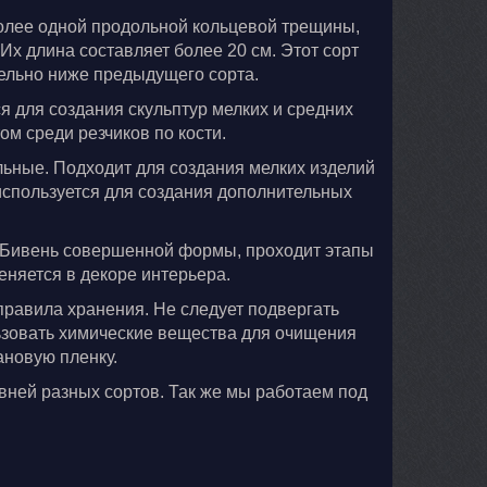
более одной продольной кольцевой трещины,
Их длина составляет более 20 см. Этот сорт
тельно ниже предыдущего сорта.
ся для создания скульптур мелких и средних
м среди резчиков по кости.
льные. Подходит для создания мелких изделий
о используется для создания дополнительных
. Бивень совершенной формы, проходит этапы
еняется в декоре интерьера.
правила хранения. Не следует подвергать
ьзовать химические вещества для очищения
ановую пленку.
вней разных сортов. Так же мы работаем под