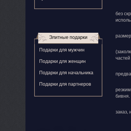
Зверева В.
без ск
исполь
Игнатенко К.
Кормилицына Е.
размер
Элитные подарки
Корнилова В.
Подарки для мужчин
(закол
Ларионова С.
частей
Подарки для женщин
Левушкина Н.
Подарки для начальника
предва
Ненажный А.
Подарки для партнеров
Олонцев О.
резким
бивня.
Пронина А.
заказ,
Туренко В.
Шиголин А.