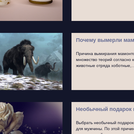
Почему вымерли ма
Причина вымирания мамонто
множество теорий согласно
животные отряда хоботные,
Необычный подарок н
Выбрать необычный подарок 
для мужчины. По этой причи