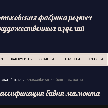
отьковская фабрика резных
художественных изделий
ОГ
КАК КУПИТЬ?
О ФАБРИКЕ
МАСТЕРА
НОВОСТИ
авная
Блог
Классификация бивня мамонта
ассификация бивня мамонта