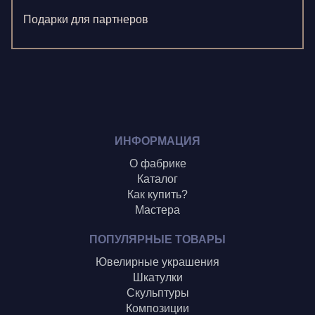
Ненажный А.
Подарки для партнеров
Олонцев О.
Пронина А.
Туренко В.
Шиголин А.
ИНФОРМАЦИЯ
О фабрике
Каталог
Как купить?
Мастера
ПОПУЛЯРНЫЕ ТОВАРЫ
Ювелирные украшения
Шкатулки
Скульптуры
Композиции