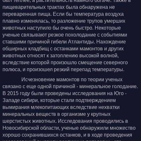
был теплее, а растительность намного богаче. Также в
пищеварительных трактах была обнаружена не
переваренная пища. Если бы температура воздуха
плавно изменялась, то разложение трупов умерших
животных наступило бы очень быстро. Некоторые
ученые связывают резкое похолодание с событиями
ставшими причиной гибели Атлантиды. Нахождение
обширных кладбищ с останками мамонтов и других
животных относят к затоплению высокой волной,
вследствие которой произошло смещение северного
полюса, и произошел резкий перепад температуры.
Исчезновение мамонтов по теории ученых
связано с еще одной причиной - минеральное голодание.
В 2015 году были проведены исследования на Юго -
Западе сибири, которые стали подтверждением
вымирания млекопитающих вследствие нехватки
минеральных веществ в организме у крупных
шерстистых животных. Исследования проводились в
Новосибирской области, ученые обнаружили множество
хорошо сохранившихся останков, и в ходе проведения