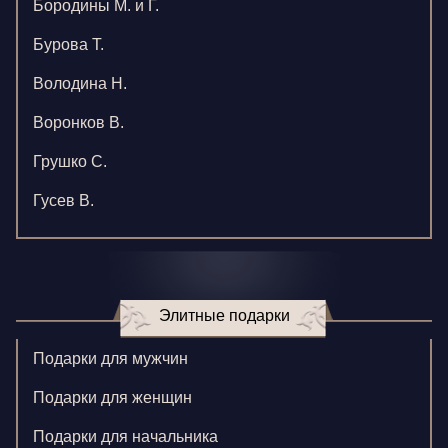
Бородины М. и Г.
Бурова Т.
Володина Н.
Воронков В.
Грушко С.
Гусев В.
Зверева В.
Игнатенко К.
Элитные подарки
Кормилицына Е.
Корнилова В.
Подарки для мужчин
Ларионова С.
Подарки для женщин
Левушкина Н.
Подарки для начальника