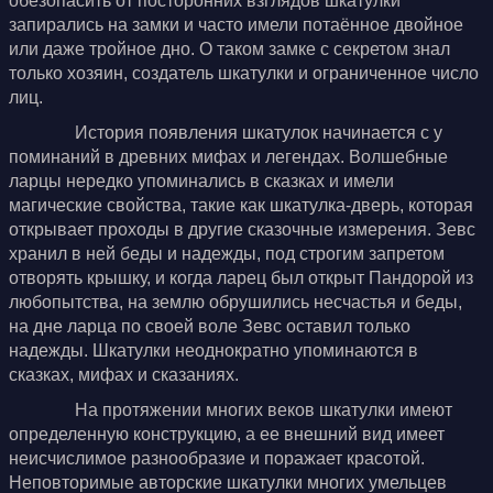
обезопасить от посторонних взглядов шкатулки
запирались на замки и часто имели потаённое двойное
или даже тройное дно. О таком замке с секретом знал
только хозяин, создатель шкатулки и ограниченное число
лиц.
История появления шкатулок начинается с у
поминаний в древних мифах и легендах. Волшебные
ларцы нередко упоминались в сказках и имели
магические свойства, такие как шкатулка-дверь, которая
открывает проходы в другие сказочные измерения. Зевс
хранил в ней беды и надежды, под строгим запретом
отворять крышку, и когда ларец был открыт Пандорой из
любопытства, на землю обрушились несчастья и беды,
на дне ларца по своей воле Зевс оставил только
надежды. Шкатулки неоднократно упоминаются в
сказках, мифах и сказаниях.
На протяжении многих веков шкатулки имеют
определенную конструкцию, а ее внешний вид имеет
неисчислимое разнообразие и поражает красотой.
Неповторимые авторские шкатулки многих умельцев