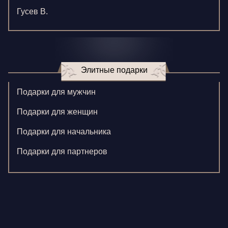
Гусев В.
Зверева В.
Игнатенко К.
Элитные подарки
Кормилицына Е.
Корнилова В.
Подарки для мужчин
Ларионова С.
Подарки для женщин
Левушкина Н.
Подарки для начальника
Ненажный А.
Подарки для партнеров
Олонцев О.
Пронина А.
Туренко В.