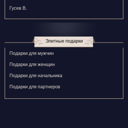
Гусев В.
Зверева В.
Игнатенко К.
Элитные подарки
Кормилицына Е.
Корнилова В.
Подарки для мужчин
Ларионова С.
Подарки для женщин
Левушкина Н.
Подарки для начальника
Ненажный А.
Подарки для партнеров
Олонцев О.
Пронина А.
Туренко В.