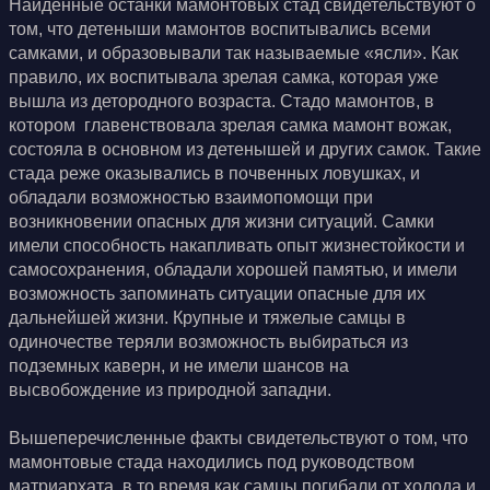
Найденные останки мамонтовых стад свидетельствуют о
том, что детеныши мамонтов воспитывались всеми
самками, и образовывали так называемые «ясли». Как
правило, их воспитывала зрелая самка, которая уже
вышла из детородного возраста. Стадо мамонтов, в
котором главенствовала зрелая самка мамонт вожак,
состояла в основном из детенышей и других самок. Такие
стада реже оказывались в почвенных ловушках, и
обладали возможностью взаимопомощи при
возникновении опасных для жизни ситуаций. Самки
имели способность накапливать опыт жизнестойкости и
самосохранения, обладали хорошей памятью, и имели
возможность запоминать ситуации опасные для их
дальнейшей жизни. Крупные и тяжелые самцы в
одиночестве теряли возможность выбираться из
подземных каверн, и не имели шансов на
высвобождение из природной западни.
Вышеперечисленные факты свидетельствуют о том, что
мамонтовые стада находились под руководством
матриархата, в то время как самцы погибали от холода и