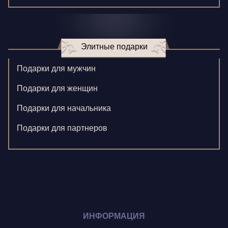
Зверева В.
Игнатенко К.
Элитные подарки
Кормилицына Е.
Корнилова В.
Подарки для мужчин
Ларионова С.
Подарки для женщин
Левушкина Н.
Подарки для начальника
Ненажный А.
Подарки для партнеров
Олонцев О.
Пронина А.
Туренко В.
Шиголин А.
ИНФОРМАЦИЯ