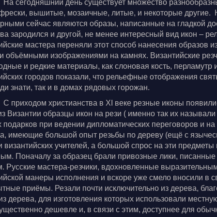
На сегодняшний день существует множество разнообразны
 фрески, вышитые, мозаичные, литые, и некоторые другие
рными сейчас являются образы, написанные на гладкой доск
ва зародился и другой, не менее интересный вид икон – ре
ийские мастера переняли этот способ нанесения образов из
и объёмными изображениями на камнях. Византийские резч
одные и редкие материалы, как слоновая кость, перламутр 
ийских городов показали, что рельефные отображения свя
еди знати, так и в домах рядовых горожан.
С приходом христианства в XI веке резные иконы появили
из Византии образцы икон на рези ( именно так их называли
 подарков при ведении дипломатических переговоров и на 
а, имеющие большой опыт резьбы по дереву (ещё с язычес
и византийских учителей, а большой спрос на эти предметы
ым. Поначалу за образец брали привозные лики, писанные 
м. Русские мастера-резчики, вдохновленные выразительным
ийской манеры исполнения и вскоре уже смело вносили в с
тные приёмы. Резали почти исключительно из дерева, благ
из дерева, для изготовления которых использовали местную 
ущественно дешевле и, в связи с этим, доступнее для обы