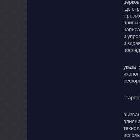
церков
где от
к резь
привык
написа
и упро
и здра
послед
указа 
иконоп
реформ
староо
вызван
влияни
технол
исполь