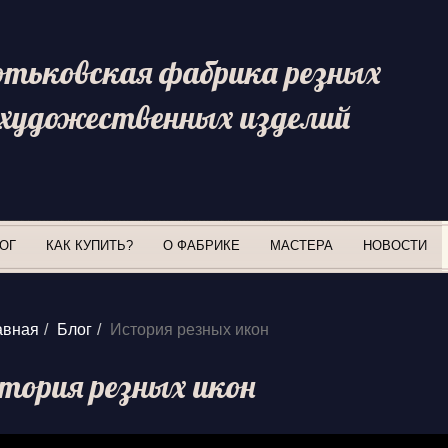
отьковская фабрика резных
художественных изделий
ОГ
КАК КУПИТЬ?
О ФАБРИКЕ
МАСТЕРА
НОВОСТИ
авная
Блог
История резных икон
тория резных икон