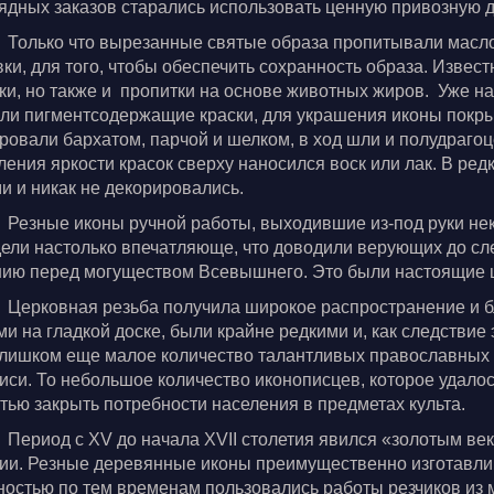
ядных заказов старались использовать ценную привозную д
Только что вырезанные святые образа пропитывали масл
вки, для того, чтобы обеспечить сохранность образа. Извес
ки, но также и пропитки на основе животных жиров. Уже н
ли пигментсодержащие краски, для украшения иконы покры
ровали бархатом, парчой и шелком, в ход шли и полудраго
ления яркости красок сверху наносился воск или лак. В ре
и и никак не декорировались.
Резные иконы ручной работы, выходившие из-под руки не
ели настолько впечатляюще, что доводили верующих до сле
ию перед могуществом Всевышнего. Это были настоящие
Церковная резьба получила широкое распространение и бл
ми на гладкой доске, были крайне редкими и, как следствие
лишком еще малое количество талантливых православных 
иси. То небольшое количество иконописцев, которое удалос
тью закрыть потребности населения в предметах культа.
Период с XV до начала XVII столетия явился «золотым ве
ии. Резные деревянные иконы преимущественно изготавли
ностью по тем временам пользовались работы резчиков из 