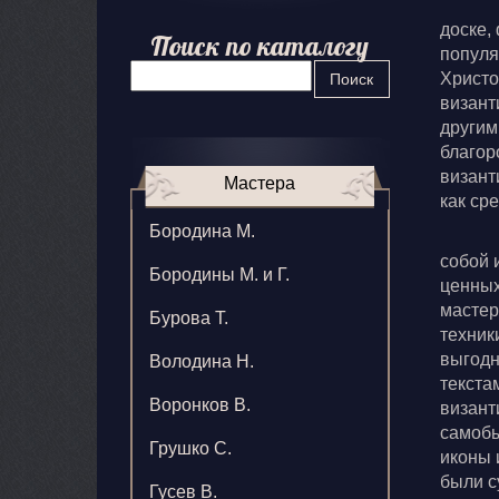
доске,
Поиск по каталогу
популя
Христо
Поиск
визант
другим
благор
визант
Мастера
как ср
Бородина М.
собой 
Бородины М. и Г.
ценных
мастер
Бурова Т.
техник
выгодн
Володина Н.
текста
Воронков В.
визант
самобы
Грушко С.
иконы 
были с
Гусев В.