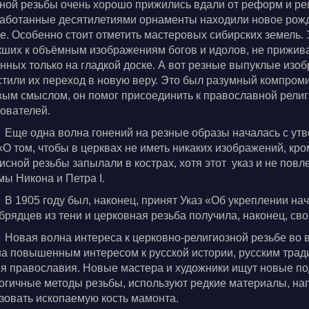
ной резьбы очень хорошо прижились вдали от реформ и ре
работанные десятилетиями орнаменты находили новое рожд
бе. Особенно стоит отметить мастеровых сибирских земель.
ших к объёмным изображениям богов и идолов, не прижива
нных только на гладкой доске. А вот резные выпуклые изоб
стили их переход в новую веру. Это был разумный компро
вым смыслом, он помог присоединить к православной рели
ователей.
Еще одна волна гонений на резные образы началась с у
«О том, чтобы в церквах не иметь никаких изображений, кр
исной резьбы запылали в кострах, хотя этот указ и не повле
ы Никона и Петра I.
В 1905 году был, наконец, принят Указ «Об укреплении н
брядцев из тени и церковная резьба получила, наконец, св
Новая волна интереса к церковно-религиозной резьбе во 
а повышенным интересом к русской истории, русским трад
я православия. Новые мастера и художники ищут новые п
огичные методы резьбы, используют редкие материалы, на
зовать ископаемую кость мамонта.