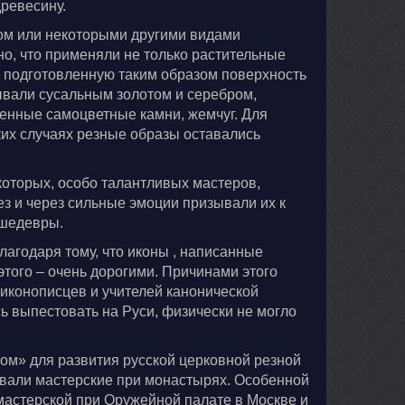
ревесину.
ом или некоторыми другими видами
тно, что применяли не только растительные
а подготовленную таким образом поверхность
вали сусальным золотом и серебром,
ценные самоцветные камни, жемчуг. Для
дких случаях резные образы оставались
которых, особо талантливых мастеров,
з и через сильные эмоции призывали их к
 шедевры.
агодаря тому, что иконы , написанные
 этого – очень дорогими. Причинами этого
иконописцев и учителей канонической
ь выпестовать на Руси, физически не могло
ком» для развития русской церковной резной
вали мастерские при монастырях. Особенной
мастерской при Оружейной палате в Москве и