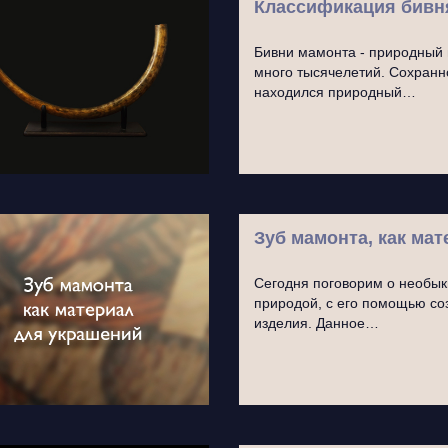
Классификация бивн
Бивни мамонта - природный 
много тысячелетий. Сохранно
находился природный…
Зуб мамонта, как ма
Сегодня поговорим о необы
природой, с его помощью с
изделия. Данное…