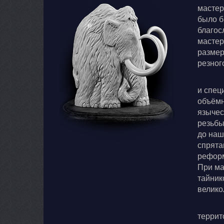
мастер
было б
благос
мастер
размер
резног
и спец
объёмн
язычес
резьбы
до наш
спрята
реформ
При ма
тайник
велико
террит