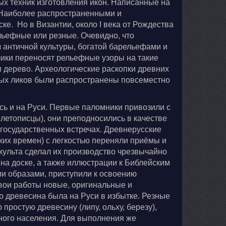
х техник изготовления икон. Написанные на
. Наиболее распространенными и
е. Но в Византии, около I века от Рождества
льефные или резные. Очевидно, что
 античной культуры, богатой барельефами и
ики переносят рельефные узоры на такие
и дерево. Археологические раскопки древних
тых ликов были распространены повсеместно
сь и на Руси. Первые паломники привозили с
 летописцы), они преподносились в качестве
государственных встречах. Древнерусские
ких времен) с легкостью переняли приёмы и
 культа сделал их производство чрезвычайно
на доске, а также иллюстрации к Библейским
и образами, приступили к освоению
вои работы новые, оригинальные и
о древесина была на Руси в избытке. Резные
простую древесину (липу, ольху, березу),
чного населения. Для выполнения же