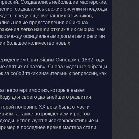
прессий. Создавались небольшие мастерские,
ение, создавались свежие рисунки и подходы
 Здесь, среди еще вчерашних язычников,
лись новые представления об иконах,
ражения легко нашли отклик в их сырцах, чем
мисс между официальными догматами религии
гии большое количество новых
тверждением Святейшим Синодом в 1832 году
оме святых образов». Снова чудесные образцы
к за собой таких значительных репрессий, как
ачал веротерпимости», которые вывел
ободу для своего дальнейшего развития.
второй половине XX века была отчасти
ициям, а также возрождением и ростом
одходы, используют высокоэффективные и
пример в последнее время мастера стали