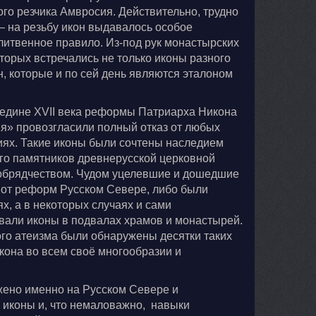
го резчика Амвросия. Действительно, трудно
– на резьбу икон выдавалось особое
литвенное правило. Из-под рук монастырских
торых встречались не только иконы разного
н, которые и по сей день являются эталоном
редине XVII века реформы Патриарха Никона
ия» провозгласили полный отказ от любых
иях. Такие иконы были сочтены наследием
го памятников древнерусской церковной
рообрядчеством. Чудом уцелевшие и дошедшие
 от реформ Русском Севере, либо были
, а в некоторых случаях и сами
вали иконы в подвалах храмов и монастырей.
го атеизма были обнаружены десятки таких
кона во всем своё многообразии и
жено именно на Русском Севере и
 иконы и, что немаловажно, навыки