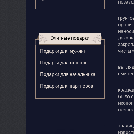
незаур
Зверева В.
грунто
Игнатенко К.
пропит
наноси
Кормилицына Е.
декори
Элитные подарки
закреп
Корнилова В.
чистым
Подарки для мужчин
Ларионова С.
Подарки для женщин
выгляд
Левушкина Н.
смирен
Подарки для начальника
Ненажный А.
Подарки для партнеров
краска
Олонцев О.
было с
Пронина А.
иконоп
полнос
Туренко В.
традиц
Шиголин А.
извест