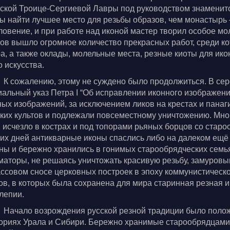
ской Троице-Сергиевой Лавры под руководством знаменито
ы найти лучшее место для резьбы образов, чем монастырь 
ловение, и при работе над иконой мастер творил особое мо
ов вышло огромное количество прекрасных работ, среди ко
а, а также оклады, молельные места, резные киоты для ико
о искусства.
К сожалению, этому не суждено было продолжиться. В се
иальный указ Петра I “Об исправлении иконного изображен
ых изображений, за исключением ликов на крестах и панаг
ких культов и подлежали повсеместному уничтожению. Мно
 исчезло в кострах и под топорами рьяных борцов со ста
их дней антикварные иконы спаслись либо на далеком ещё
ны и бережно хранились в гонимых старообрядческих семьях
аторы, не решаясь уничтожать красивую резьбу, замуровы
ссовом сносе церковных построек в эпоху коммунистическо
ов, в которых была сохранена для мира старинная резная и
лепии.
Начало возрождения русской резной традиции было поло
ориях Урала и Сибири. Бережно хранимые старообрядцами