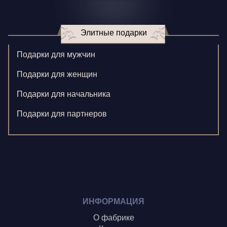
Игнатенко К.
Элитные подарки
Кормилицына Е.
Корнилова В.
Подарки для мужчин
Ларионова С.
Подарки для женщин
Левушкина Н.
Подарки для начальника
Ненажный А.
Подарки для партнеров
Олонцев О.
Пронина А.
Туренко В.
Шиголин А.
ИНФОРМАЦИЯ
О фабрике