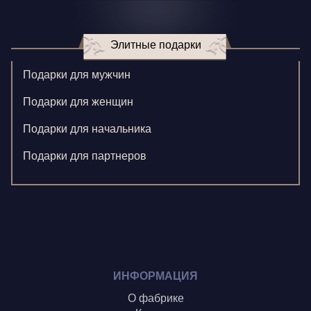
Игнатенко К.
Элитные подарки
Кормилицына Е.
Корнилова В.
Подарки для мужчин
Ларионова С.
Подарки для женщин
Левушкина Н.
Подарки для начальника
Ненажный А.
Подарки для партнеров
Олонцев О.
Пронина А.
Туренко В.
Шиголин А.
ИНФОРМАЦИЯ
О фабрике