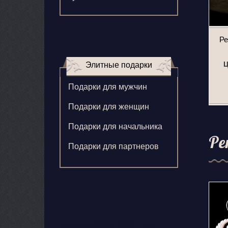
Зверева В.
Игнатенко К.
Ре
Кормилицына Е.
Ц
Элитные подарки
Корнилова В.
Подарки для мужчин
Ларионова С.
Подарки для женщин
Левушкина Н.
Подарки для начальника
Ненажный А.
Ре
Подарки для партнеров
Олонцев О.
Пронина А.
Туренко В.
Шиголин А.