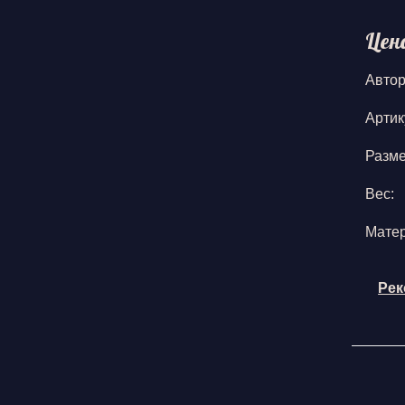
Цен
Автор
Артик
Разм
Вес:
Мате
Рек