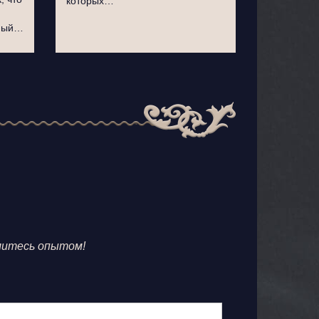
которых…
ьный…
литесь опытом!