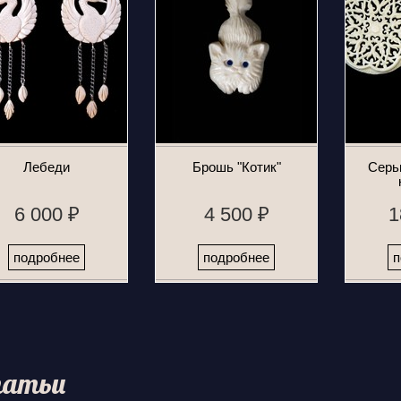
Лебеди
Брошь "Котик"
Серь
6 000 ₽
4 500 ₽
1
подробнее
подробнее
п
атьи