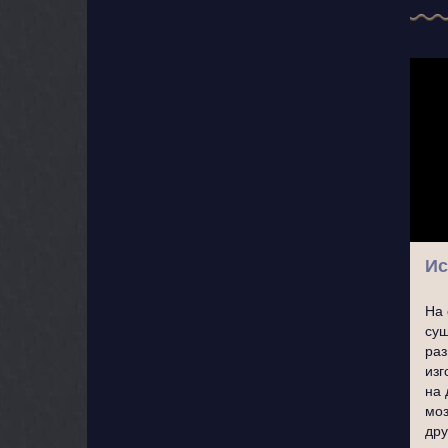
Ис
На 
сущ
раз
изг
на 
моз
дру