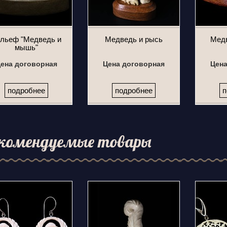
льеф "Медведь и
Медведь и рысь
Медв
мышь"
ена договорная
Цена договорная
Цена
подробнее
подробнее
п
комендуемые товары