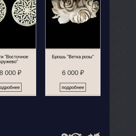
ги "Восточное
Брошь "Ветка розы"
кружево"
8 000 ₽
6 000 ₽
одробнее
подробнее