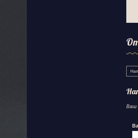
О
Нап
На
Ваш 
Ва