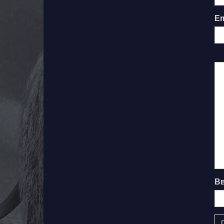
Em
Вв