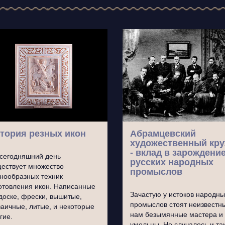
тория резных икон
Абрамцевский
художественный кр
- вклад в зарождени
сегодняшний день
русских народных
ествует множество
промыслов
нообразных техник
отовления икон. Написанные
Зачастую у истоков народны
доске, фрески, вышитые,
промыслов стоят неизвестн
аичные, литые, и некоторые
нам безымянные мастера и
гие.
умельцы. Но случалось и так