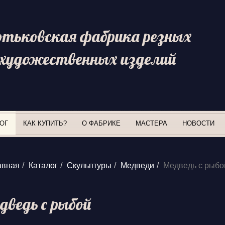
отьковская фабрика резных
художественных изделий
ОГ
КАК КУПИТЬ?
О ФАБРИКЕ
МАСТЕРА
НОВОСТИ
авная
Каталог
Скульптуры
Медведи
Медведь с рыбо
дведь с рыбой