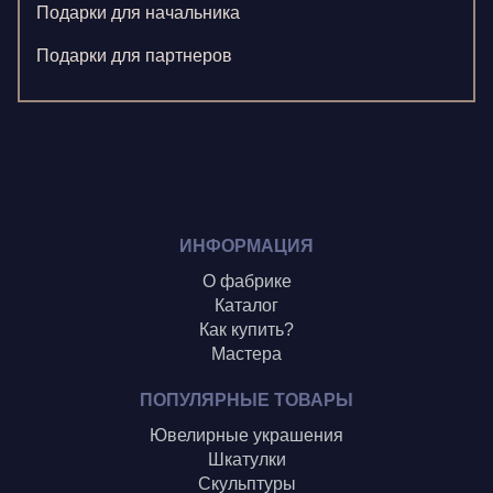
Левушкина Н.
Подарки для начальника
Ненажный А.
Подарки для партнеров
Олонцев О.
Пронина А.
Туренко В.
Шиголин А.
ИНФОРМАЦИЯ
О фабрике
Каталог
Как купить?
Мастера
ПОПУЛЯРНЫЕ ТОВАРЫ
Ювелирные украшения
Шкатулки
Скульптуры