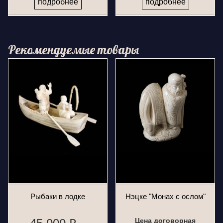
подробнее
подробнее
Рекомендуемые товары
Рыбаки в лодке
Нэцке "Монах с ослом"
Цена договорная