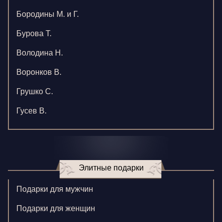
Бородины М. и Г.
Бурова Т.
Володина Н.
Воронков В.
Грушко С.
Гусев В.
Зверева В.
Игнатенко К.
Элитные подарки
Кормилицына Е.
Корнилова В.
Подарки для мужчин
Ларионова С.
Подарки для женщин