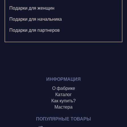
Ларионова С.
Подарки для женщин
Левушкина Н.
Подарки для начальника
Ненажный А.
Подарки для партнеров
Олонцев О.
Пронина А.
Туренко В.
Шиголин А.
ИНФОРМАЦИЯ
О фабрике
Каталог
Как купить?
Мастера
ПОПУЛЯРНЫЕ ТОВАРЫ