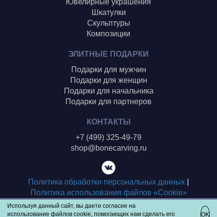
Ювелирные украшения
Шкатулки
Скульптуры
Композиции
ЭЛИТНЫЕ ПОДАРКИ
Подарки для мужчин
Подарки для женщин
Подарки для начальника
Подарки для партнеров
КОНТАКТЫ
+7 (499) 325-49-79
shop@bonecarving.ru
Политика обработки персональных данных
|
Политика использования файлов «Cookie»
Используя данный сайт, вы даете согласие на
Copyright © 2015 - 2025, Хотьковская фабрика резных
использование файлов cookie, помогающих нам сделать его
OK