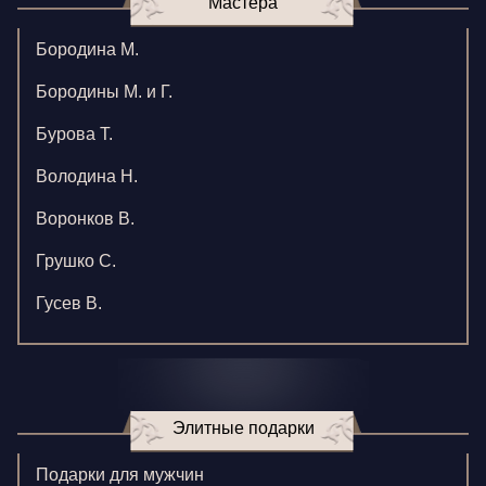
Мастера
Бородина М.
Бородины М. и Г.
Бурова Т.
Володина Н.
Воронков В.
Грушко С.
Гусев В.
Зверева В.
Игнатенко К.
Элитные подарки
Кормилицына Е.
Корнилова В.
Подарки для мужчин