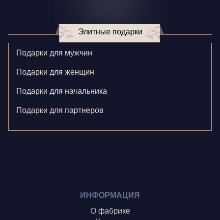
Игнатенко К.
Элитные подарки
Кормилицына Е.
Корнилова В.
Подарки для мужчин
Ларионова С.
Подарки для женщин
Левушкина Н.
Подарки для начальника
Ненажный А.
Подарки для партнеров
Олонцев О.
Пронина А.
Туренко В.
Шиголин А.
ИНФОРМАЦИЯ
О фабрике