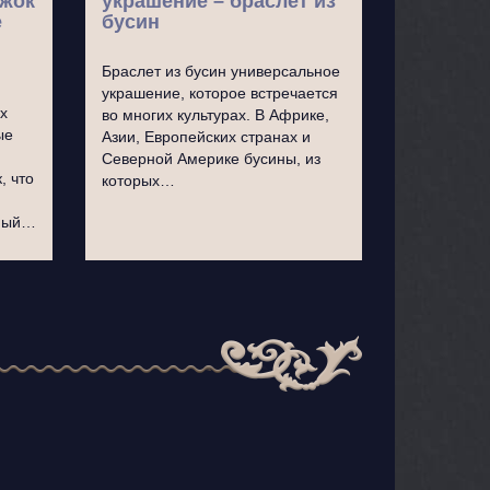
ужок
украшение – браслет из
е
бусин
Браслет из бусин универсальное
украшение, которое встречается
х
во многих культурах. В Африке,
ые
Азии, Европейских странах и
Северной Америке бусины, из
, что
которых…
ьный…