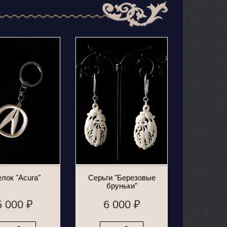
лок "Acura"
Серьги "Березовые
бруньки"
5 000 ₽
6 000 ₽