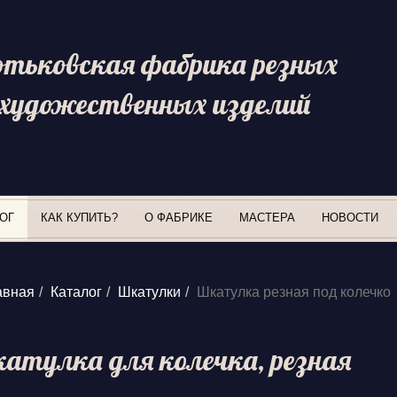
отьковская фабрика резных
художественных изделий
ОГ
КАК КУПИТЬ?
О ФАБРИКЕ
МАСТЕРА
НОВОСТИ
авная
Каталог
Шкатулки
Шкатулка резная под колечко
атулка для колечка, резная