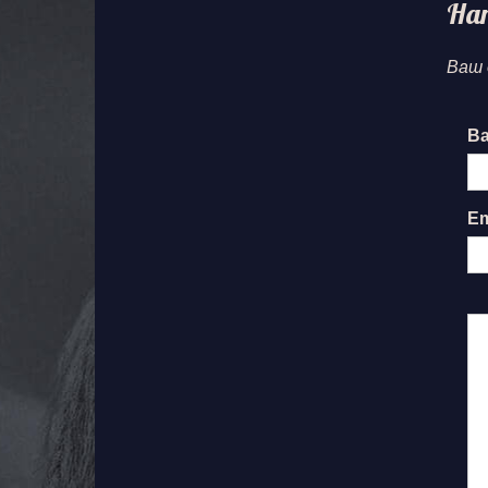
На
Ваш 
Ва
Em