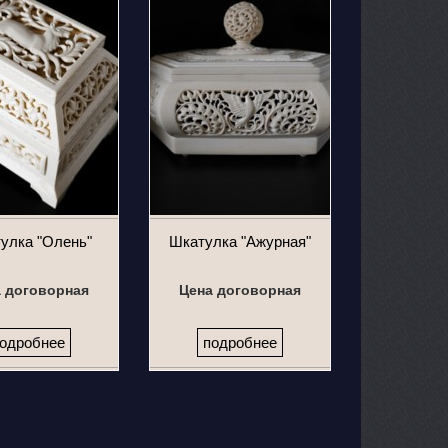
улка "Олень"
Шкатулка "Ажурная"
 договорная
Цена договорная
одробнее
подробнее