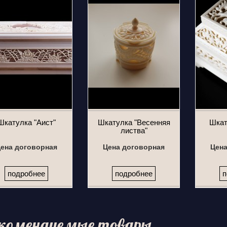
Шкатулка "Аист"
Шкатулка "Весенняя
Шкат
листва"
ена договорная
Цена договорная
Цена
подробнее
подробнее
п
комендуемые товары