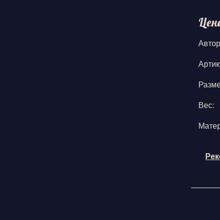
Цен
Автор
Артик
Разм
Вес:
Мате
Рек