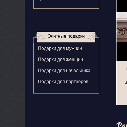
Зверева В.
Игнатенко К.
Кормилицына Е.
Элитные подарки
Корнилова В.
Подарки для мужчин
Ларионова С.
Подарки для женщин
Левушкина Н.
Подарки для начальника
Ненажный А.
Подарки для партнеров
Ц
Олонцев О.
Пронина А.
Туренко В.
Шиголин А.
Ре