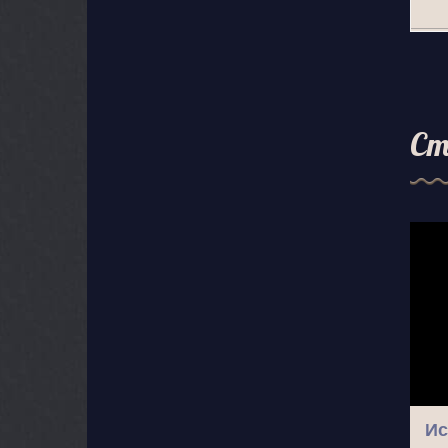
Ст
Ис