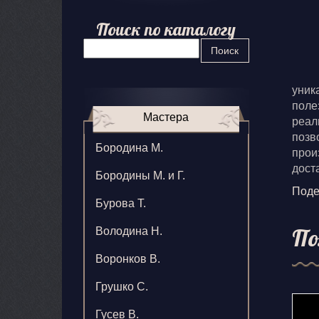
Поиск по каталогу
Поиск
уник
поле
Мастера
реал
позв
Бородина М.
прои
дост
Бородины М. и Г.
Поде
Бурова Т.
По
Володина Н.
Воронков В.
Грушко С.
Гусев В.