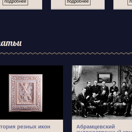
подробнее
подробнее
п
атьи
тория резных икон
Абрамцевский