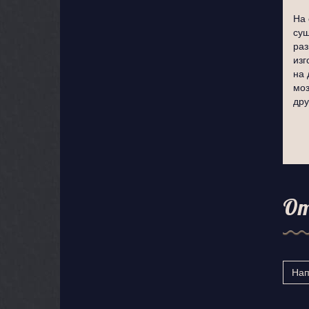
На 
сущ
раз
изг
на 
моз
дру
О
Нап