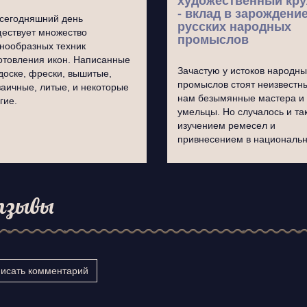
художественный кр
- вклад в зарождени
сегодняшний день
русских народных
ествует множество
промыслов
нообразных техник
отовления икон. Написанные
Зачастую у истоков народны
доске, фрески, вышитые,
промыслов стоят неизвестн
аичные, литые, и некоторые
нам безымянные мастера и
гие.
умельцы. Но случалось и так
изучением ремесел и
привнесением в национал
тзывы
исать комментарий