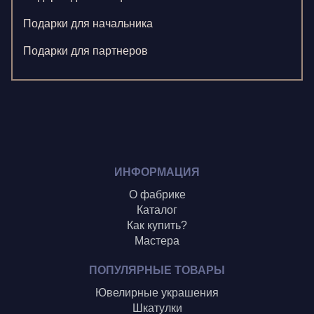
Левушкина Н.
Подарки для начальника
Ненажный А.
Подарки для партнеров
Олонцев О.
Пронина А.
Туренко В.
Шиголин А.
ИНФОРМАЦИЯ
О фабрике
Каталог
Как купить?
Мастера
ПОПУЛЯРНЫЕ ТОВАРЫ
Ювелирные украшения
Шкатулки