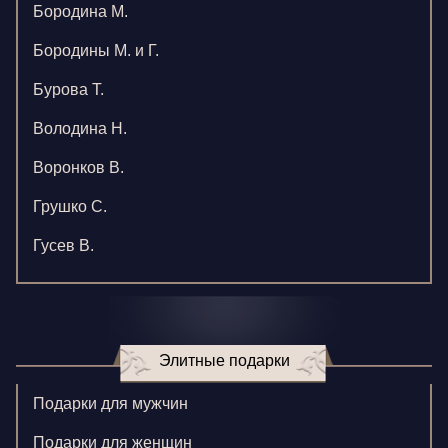
Бородина М.
Бородины М. и Г.
Бурова Т.
Володина Н.
Воронков В.
Грушко С.
Гусев В.
Зверева В.
Игнатенко К.
Элитные подарки
Кормилицына Е.
Корнилова В.
Подарки для мужчин
Ларионова С.
Подарки для женщин