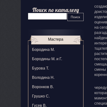
создаю
Поиск по каталогу
доисто
издели
Поиск
оценив
на сег
разгад
найден
Мастера
интере
тщател
Бородина М.
растит
Бородины М. и Г.
постеп
смещал
Бурова Т.
смены 
коренн
Володина Н.
Воронков В.
череду
котора
Грушко С.
мамонт
специа
Гусев В.