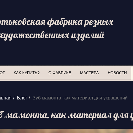
отьковская фабрика резных
художественных изделий
ОГ
КАК КУПИТЬ?
О ФАБРИКЕ
МАСТЕРА
НОВОСТИ
авная
Блог
Зуб мамонта, как материал для украшений
б мамонта, как материал для 