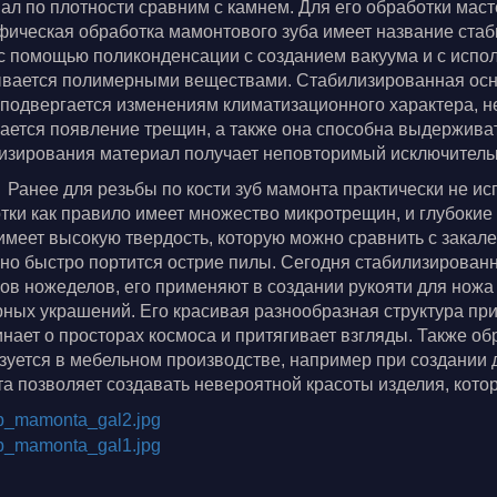
ал по плотности сравним с камнем. Для его обработки мас
ическая обработка мамонтового зуба имеет название стаби
с помощью поликонденсации с созданием вакуума и с испо
вается полимерными веществами. Стабилизированная осно
 подвергается изменениям климатизационного характера, н
ается появление трещин, а также она способна выдержива
изирования материал получает неповторимый исключитель
Ранее для резьбы по кости зуб мамонта практически не исп
тки как правило имеет множество микротрещин, и глубоки
имеет высокую твердость, которую можно сравнить с закале
но быстро портится острие пилы. Сегодня стабилизированн
ов ножеделов, его применяют в создании рукояти для ножа 
ных украшений. Его красивая разнообразная структура пр
нает о просторах космоса и притягивает взгляды. Также о
зуется в мебельном производстве, например при создании 
а позволяет создавать невероятной красоты изделия, котор