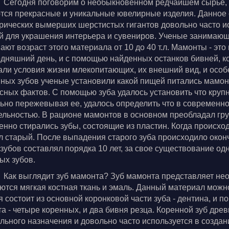
Сегодня поговорим о необыкновенном редчайшем сырье, 
тся прекрасные и уникальные ювелирные изделия. Данное с
рических вымерших шерстистых гигантов довольно часто и
й для украшения интерьера и сувениров. Ученые занимаю
ают возраст этого материала от 10 до 40 т.л. Мамонты - эт
одняшний день, и с помощью найденных останков бивней, ко
али условия жизни млекопитающих, их внешний вид, и осо
ных зубов ученые установили какой пищей питались мамонт
сных фактов. С помощью зуба удалось установить что круп
ьно пережевывая ее, удалось определить что в современн
ельностью. В рационе мамонтов в основном преобладал гру
енно стирались зубы, состоящие из пластин. Когда происхо
 старый. После выпадения старого зуба происходило око
зубов составлял порядка 10 лет, за свое существование о
ых зубов.
Как выглядит зуб мамонта? Зуб мамонта представляет не
ются мягкая костная ткань и эмаль. Данный материал можн
я состоит из основной коронковой части зуба - дентина, и 
а - четыре коренных, и два бивня резца. Коренной зуб др
льного назначения и довольно часто используется в созда