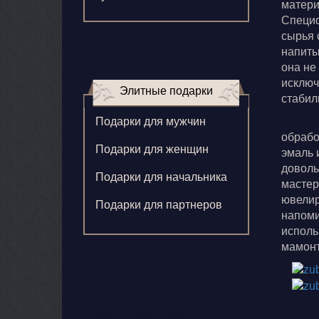
матери
Специф
Зверева В.
сырья 
Игнатенко К.
напиты
она не
Кормилицына Е.
исключ
Элитные подарки
стабил
Корнилова В.
Подарки для мужчин
Ларионова С.
обрабо
Подарки для женщин
эмаль 
Левушкина Н.
доволь
Подарки для начальника
мастер
Ненажный А.
ювелир
Подарки для партнеров
напоми
Олонцев О.
исполь
Пронина А.
мамонт
Туренко В.
Шиголин А.