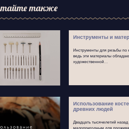
тайте также
Инструменты и мате
Инструменты для резьбы по 
ведь эти материалы обладают
художественной…
Использование косте
древних людей
Двадцать тысячелетий наза
малопригодным для проживан