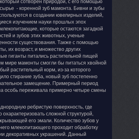
который сотворен природой, с его помощью
ырье - коренной зуб мамонта. Бивни и зубы
спользуются в создании ювелирных изделий,
щиеся изучением науки прошлых эпох
о млекопитающие, которые остаются загадкой
стей и зубов этих животных, ученые
бенности существования. Также с помощью
ы, их возраст, и множество других
ные гиганты питались растительной пищей
ом мире мамонты смогли бы питаться хвойной
бый растительный корм, из-за которого
дило стирание зуба, новый зуб постепенно
нчательное замещение. Примерный период
дна особь переживала примерно четыре смены
однородную ребристую поверхность, где
о охарактеризовать сложной структурой,
покрывающей его эмали. Количество зубов у
евнего млекопитающего проходит обработку
нии декоративных украшений. Данный