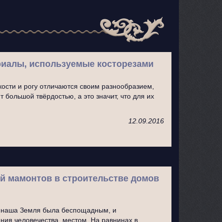
риалы, используемые косторезами
кости и рогу отличаются своим разнообразием,
 большой твёрдостью, а это значит, что для их
12.09.2016
й мамонтов в строительстве домов
д наша Земля была беспощадным, и
ия человечества, местом. На равнинах в