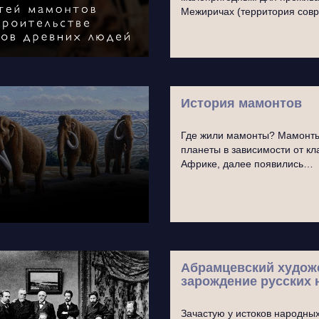
Межиричах (территория со
История мамонтов
Где жили мамонты? Мамонты
планеты в зависимости от к
Африке, далее появились…
Абрамцевский художе
зарождение русских
Зачастую у истоков народны