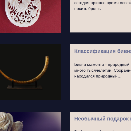
сегодня пришло время освеж
носить брошь.…
Классификация бивн
Бивни мамонта - природный 
много тысячелетий. Сохранно
находился природный…
Необычный подарок н