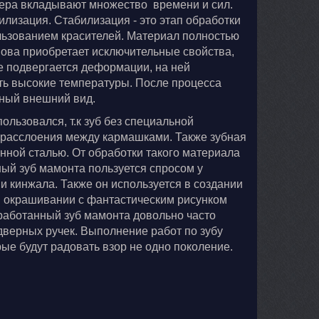
тера вкладывают множество времени и сил.
лизация. Стабилизация - это этап обработки
льзованием красителей. Материал полностью
ва приобретает исключительные свойства,
е подвергается деформации, на ней
ть высокие температуры. После процесса
ный внешний вид.
ользовался, т.к зуб без специальной
е расслоения между кармашками. Также зубная
нной сталью. От обработки такого материала
ый зуб мамонта пользуется спросом у
и кинжала. Также он используется в создании
и окрашивании с фантастическим рисунком
бработанный зуб мамонта довольно часто
дверных ручек. Выполнение работ по зубу
ые будут радовать взор не одно поколение.