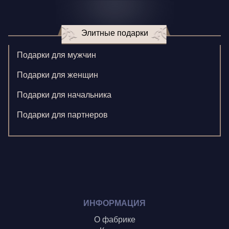
Игнатенко К.
Элитные подарки
Кормилицына Е.
Корнилова В.
Подарки для мужчин
Ларионова С.
Подарки для женщин
Левушкина Н.
Подарки для начальника
Ненажный А.
Подарки для партнеров
Олонцев О.
Пронина А.
Туренко В.
Шиголин А.
ИНФОРМАЦИЯ
О фабрике