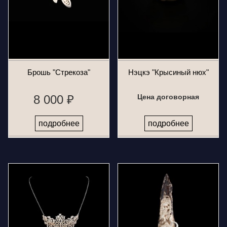
Брошь "Стрекоза"
Нэцкэ "Крысиный нюх"
8 000 ₽
Цена договорная
подробнее
подробнее