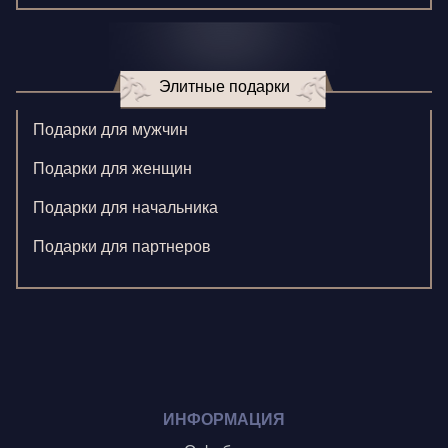
Зверева В.
Игнатенко К.
Элитные подарки
Кормилицына Е.
Корнилова В.
Подарки для мужчин
Ларионова С.
Подарки для женщин
Левушкина Н.
Подарки для начальника
Ненажный А.
Подарки для партнеров
Олонцев О.
Пронина А.
Туренко В.
Шиголин А.
ИНФОРМАЦИЯ