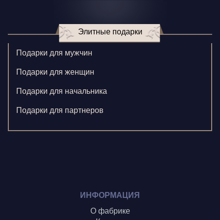
Игнатенко К.
Элитные подарки
Кормилицына Е.
Корнилова В.
Подарки для мужчин
Ларионова С.
Подарки для женщин
Левушкина Н.
Подарки для начальника
Ненажный А.
Подарки для партнеров
Олонцев О.
Пронина А.
Туренко В.
Шиголин А.
ИНФОРМАЦИЯ
О фабрике