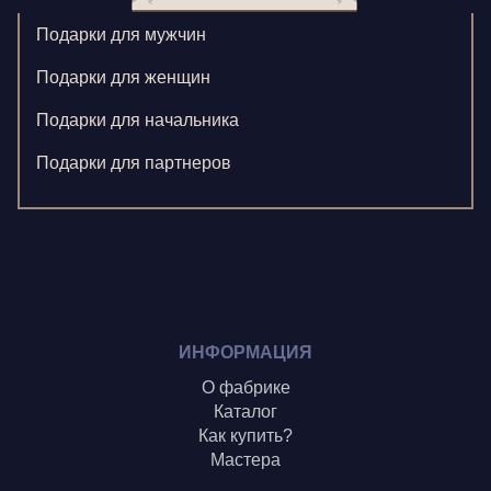
Корнилова В.
Подарки для мужчин
Ларионова С.
Подарки для женщин
Левушкина Н.
Подарки для начальника
Ненажный А.
Подарки для партнеров
Олонцев О.
Пронина А.
Туренко В.
Шиголин А.
ИНФОРМАЦИЯ
О фабрике
Каталог
Как купить?
Мастера