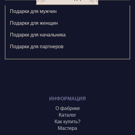
Корнилова В.
Подарки для мужчин
Ларионова С.
Подарки для женщин
Левушкина Н.
Подарки для начальника
Ненажный А.
Подарки для партнеров
Олонцев О.
Пронина А.
Туренко В.
Шиголин А.
ИНФОРМАЦИЯ
О фабрике
Каталог
Как купить?
Мастера