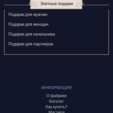
Элитные подарки
Кормилицына Е.
Корнилова В.
Подарки для мужчин
Ларионова С.
Подарки для женщин
Левушкина Н.
Подарки для начальника
Ненажный А.
Подарки для партнеров
Олонцев О.
Пронина А.
Туренко В.
Шиголин А.
ИНФОРМАЦИЯ
О фабрике
Каталог
Как купить?
Мастера